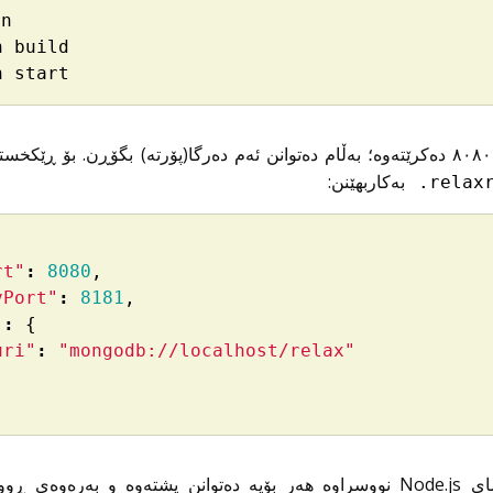
rn
n
build
n
start
پێشگریمانە لە سەر دەرگای ٨٠٨٠ دەکرێتەوە؛ بەڵام دەتوانن ئەم دەرگا(پۆرتە) بگۆڕن. بۆ ڕ
بەکاربهێنن:
relaxr
rt"
:
8080
,
vPort"
:
8181
,
"
:
{
uri"
:
"mongodb://localhost/relax"
ئەم سیستەمە لە سەر بنەمای Node.js نووسراوە هەر بۆیە دەتوانن پشتەوە و بەر