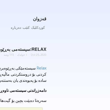
قەزوان
کوردکلیک
کتێب
دەربارە
RELAX:سیستەمی بەڕێوەبردنی ناوەرۆک لە سەر بنەمای REACT ،REDUX و GRAPHQL
Oct 25, 2020
١ خولەک
115 وشە
Relax
سادە بۆ پەیوەندی یان بەستنەو
دامەزراندنی سیستەمی ناوەڕۆکی 
سەرەتا دەبێت بچین بۆ گیت‌هاب