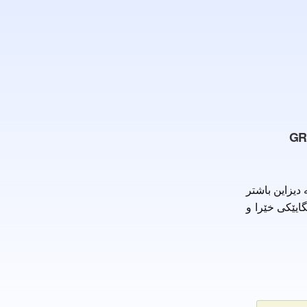
React ،Redux و GraphQL؛ مەبەست لە دیزاین باشتر
 و ڕێگایێکی خێرا و