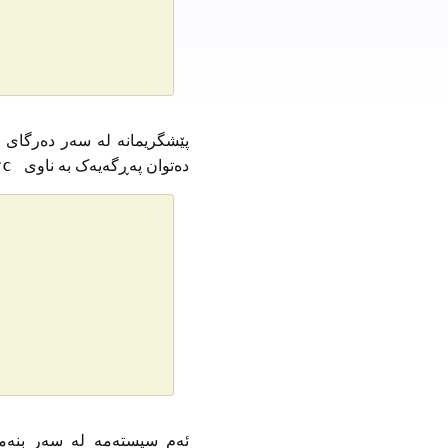
دەتوان پەڕگەیەک بە ناوی
c.