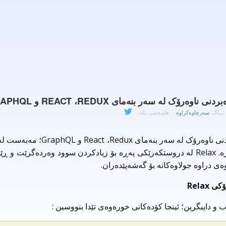
تــاگ:
سەرچاوەکراوە
هاوبەشی بکە:
سیستەمێکی بەڕێوەبردنی ناوەرۆک لە سەر بنەمای 
کردنی بۆ دروستکردنی ماڵپەڕە. Relax لە دروستکەرێکی پەڕە بۆ زیادکردن سوود وەردەگرێت
ەی دراوە جولاوەکانە بۆ گەشەپێدەران.
Relax
 و دایبگرین؛ ئینجا کۆدەکانی خورەوەی تێدا بنووسین :