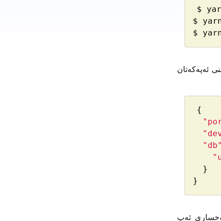
$
ya
$
yar
$
yar
ێکخستنی ئەپەکەتان
{
"po
"de
"db
"
}
}
ەوەی ڕووخساری ئەپ